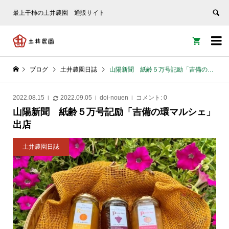
最上干柿の土井農園 通販サイト


ブログ
土井農園日誌
山陽新聞 紙齢５万号記励「吉備の環マルシェ」出店
2022.08.15
2022.09.05
doi-nouen
コメント:
0
山陽新聞 紙齢５万号記励「吉備の環マルシェ」
出店
土井農園日誌