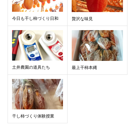
今日も干し柿づくり日和
贅沢な味見
土井農園の道具たち
最上干柿本縄
干し柿づくり体験授業