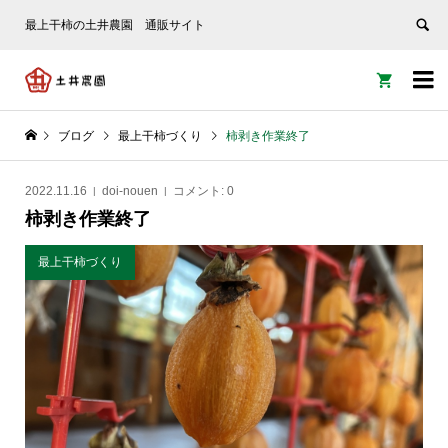
最上干柿の土井農園 通販サイト


ブログ
最上干柿づくり
柿剥き作業終了
2022.11.16
doi-nouen
コメント:
0
柿剥き作業終了
最上干柿づくり